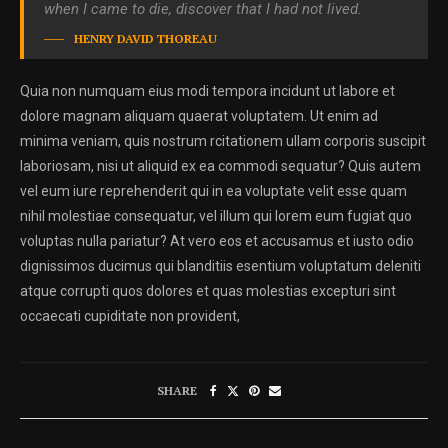
when I came to die, discover that I had not lived.
HENRY DAVID THOREAU
Quia non numquam eius modi tempora incidunt ut labore et
dolore magnam aliquam quaerat voluptatem. Ut enim ad
minima veniam, quis nostrum rcitationem ullam corporis suscipit
laboriosam, nisi ut aliquid ex ea commodi sequatur? Quis autem
vel eum iure reprehenderit qui in ea voluptate velit esse quam
nihil molestiae consequatur, vel illum qui lorem eum fugiat quo
voluptas nulla pariatur? At vero eos et accusamus et iusto odio
dignissimos ducimus qui blanditiis esentium voluptatum deleniti
atque corrupti quos dolores et quas molestias excepturi sint
occaecati cupiditate non provident,
SHARE