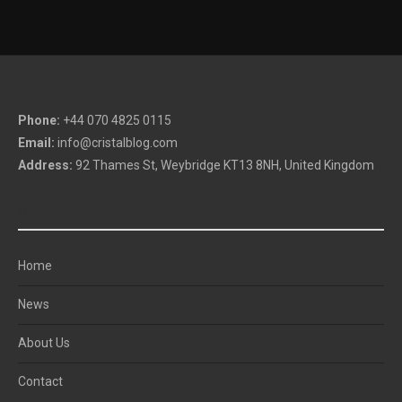
Phone:
+44 070 4825 0115
Email:
info@cristalblog.com
Address:
92 Thames St, Weybridge KT13 8NH, United Kingdom
NAVIGATION
Home
News
About Us
Contact